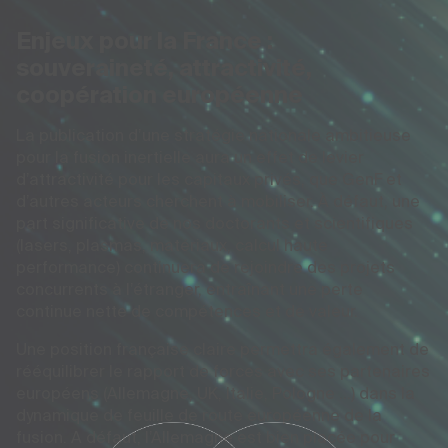
Enjeux pour la France :
souveraineté, attractivité,
coopération européenne
La publication d’une stratégie nationale ambitieuse
pour la fusion inertielle aura un effet de levier
d’attractivité pour les capitaux privés, que GenF et
d’autres acteurs cherchent à mobiliser. À défaut, une
part significative de nos doctorants et scientifiques
(lasers, plasmas, matériaux, calcul haute
performance) continuera de rejoindre des projets
concurrents à l’étranger, entraînant une perte
continue nette de compétences et de valeur.
Une position française claire permettra également de
rééquilibrer le rapport de forces avec ses partenaires
européens (Allemagne, UK, Italie, Pologne …) dans la
dynamique de feuille de route européenne de la
fusion. A défaut, l’Allemagne est bien placée pour