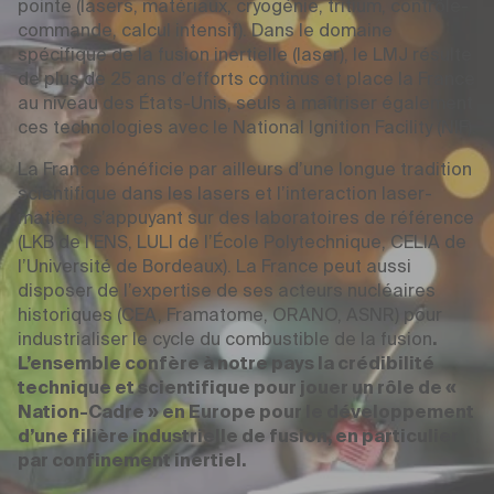
pointe (lasers, matériaux, cryogénie, tritium, contrôle-
commande, calcul intensif). Dans le domaine
spécifique de la fusion inertielle (laser), le LMJ résulte
de plus de 25 ans d’efforts continus et place la France
au niveau des États-Unis, seuls à maîtriser également
ces technologies avec le National Ignition Facility (NIF).
La France bénéficie par ailleurs d’une longue tradition
scientifique dans les lasers et l’interaction laser-
matière, s’appuyant sur des laboratoires de référence
(LKB de l’ENS, LULI de l’École Polytechnique, CELIA de
l’Université de Bordeaux). La France peut aussi
disposer de l’expertise de ses acteurs nucléaires
historiques (CEA, Framatome, ORANO, ASNR) pour
industrialiser le cycle du combustible de la fusion
.
L’ensemble confère à notre pays la crédibilité
technique et scientifique pour jouer un rôle de «
Nation-Cadre » en Europe pour le développement
d’une filière industrielle de fusion, en particulier
par confinement inertiel.