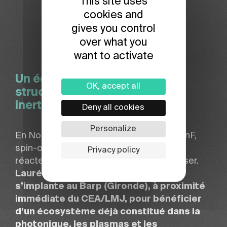
This site uses
cookies and
gives you control
over what you
want to activate
Un écosystème français déjà
OK, accept all
structuré autour de la fusion
inertielle
Deny all cookies
Personalize
En Nouvelle-Aquitaine, Thales a créé GenF,
spin-off dédié à la réalisation d’un futur
Privacy policy
réacteur industriel de fusion inertielle laser.
Lauréate de France 2030, GenF
s’implante au Barp (Gironde), à proximité
immédiate du CEA/LMJ, pour bénéficier
d’un écosystème déjà constitué dans la
photonique, les plasmas et les