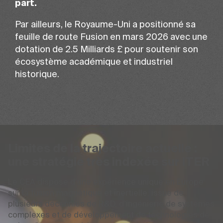
part.
Par ailleurs, le Royaume-Uni a positionné sa
feuille de route Fusion en mars 2026 avec une
dotation de 2.5 Milliards £ pour soutenir son
écosystème académique et industriel
historique.
Limites de la trajectoire actuelle :
une stratégie très indexée sur ITER
Le CEA dispose d’une expérience unique en Europe
sur la fusion magnétique et inertielle, issue de
plusieurs décennies de R&D, d’ingénierie de systèmes
complexes et de développement de technologies de