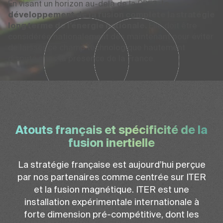
En visant un horizon au-delà de la PPE3,
le
développement de la fusion complète la stratégie
long terme de l’énergie nationale.
Elle doit être
considérée nationalement dès maintenant pour éviter
de laisser ce champ technologique hautement
disputé sans la présence de la France.
Atouts français et spécificité de la
fusion inertielle
La stratégie française est aujourd’hui perçue
par nos partenaires comme centrée sur ITER
et la fusion magnétique. ITER est une
installation expérimentale internationale à
forte dimension pré-compétitive, dont les