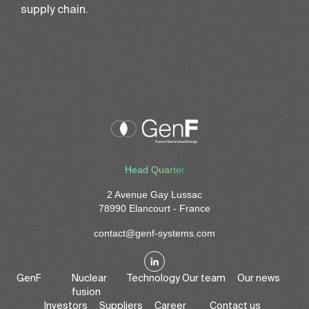
supply chain.
Head Quarter
2 Avenue Gay Lussac
78990 Elancourt - France
contact@genf-systems.com
GenF
Nuclear
Technology
Our team
Our news
fusion
Investors
Suppliers
Career
Contact us